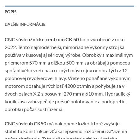
POPIS
ĎALŠIE INFORMÁCIE
CNC sústružnícke centrum CK 50
bolo vyrobené v roku
2022. Tento najmodernejší, mimoriadne výkonný stroj sa
používa v kusovej aj sériovej výrobe. Obrobky s maximálnym
priemerom 570 mm a dĺžkou 500 mm sa obrábajú pomocou
spoľahlivého vretena a rezných nástrojov odobratých z 12-
polohovej revolverovej hlavy. Vreteno poháňané výkonným
motorom dosahuje rýchlosť 4200 ot/min a pohybuje sa v
dvoch osiach X,Z s posuvmi 270 mm a 610 mm. Hydraulický
koník zasa zabezpečuje presné polohovanie a podopretie
obrobku počas sústruženia.
CNC sústruh CK50
má naklonené lôžko, ktoré zvyšuje
stabilitu konštrukcie vďaka lepšiemu rozloženiu zaťaženia
počas obrábania. Toto riešenie znižuje riziko vibrácií a