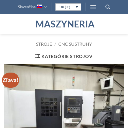
Skip
Slovenčina
EUR ( € )
to
content
MASZYNERIA
STROJE
/
CNC SÚSTRUHY
KATEGÓRIE STROJOV
Zľava!