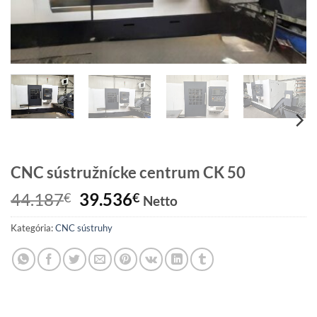
CNC sústružnícke centrum CK 50
Pôvodná
Aktuálna
44.187
39.536
€
€
Netto
cena
cena
Kategória:
CNC sústruhy
bola:
je:
44.187€.
39.536€.