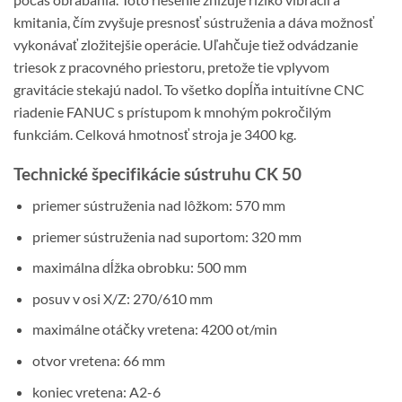
kmitania, čím zvyšuje presnosť sústruženia a dáva možnosť
vykonávať zložitejšie operácie. Uľahčuje tiež odvádzanie
triesok z pracovného priestoru, pretože tie vplyvom
gravitácie stekajú nadol. To všetko dopĺňa intuitívne CNC
riadenie FANUC s prístupom k mnohým pokročilým
funkciám. Celková hmotnosť stroja je 3400 kg.
Technické špecifikácie sústruhu CK 50
priemer sústruženia nad lôžkom: 570 mm
priemer sústruženia nad suportom: 320 mm
maximálna dĺžka obrobku: 500 mm
posuv v osi X/Z: 270/610 mm
maximálne otáčky vretena: 4200 ot/min
otvor vretena: 66 mm
koniec vretena: A2-6