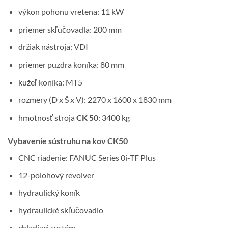
výkon pohonu vretena: 11 kW
priemer skľučovadla: 200 mm
držiak nástroja: VDI
priemer puzdra koníka: 80 mm
kužeľ koníka: MT5
rozmery (D x Š x V): 2270 x 1600 x 1830 mm
hmotnosť stroja
CK 50
: 3400 kg
Vybavenie sústruhu na kov CK50
CNC riadenie: FANUC Series 0i-TF Plus
12-polohový revolver
hydraulický koník
hydraulické skľučovadlo
chladiaci systém