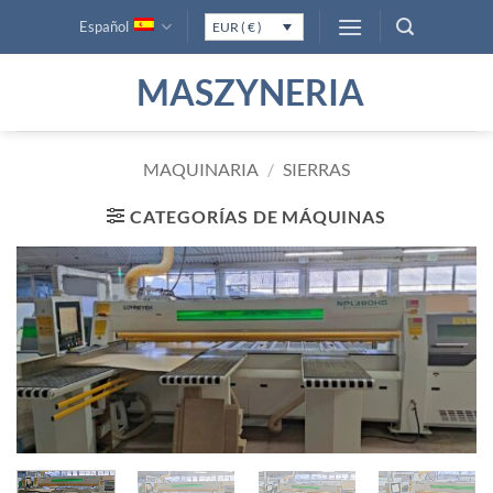
Saltar
Español
EUR ( € )
al
contenido
MASZYNERIA
MAQUINARIA
/
SIERRAS
CATEGORÍAS DE MÁQUINAS