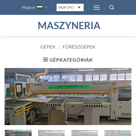
Skip
Magyar
HUF ( Ft )
to
content
MASZYNERIA
GÉPEK
/
FŰRÉSZGÉPEK
GÉPKATEGÓRIÁK