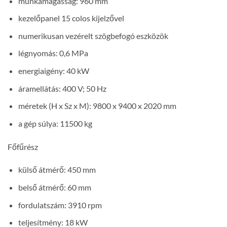
munkamagasság: 960 mm
kezelőpanel 15 colos kijelzővel
numerikusan vezérelt szögbefogó eszközök
légnyomás: 0,6 MPa
energiaigény: 40 kW
áramellátás: 400 V; 50 Hz
méretek (H x Sz x M): 9800 x 9400 x 2020 mm
a gép súlya: 11500 kg
Főfűrész
külső átmérő: 450 mm
belső átmérő: 60 mm
fordulatszám: 3910 rpm
teljesítmény: 18 kW