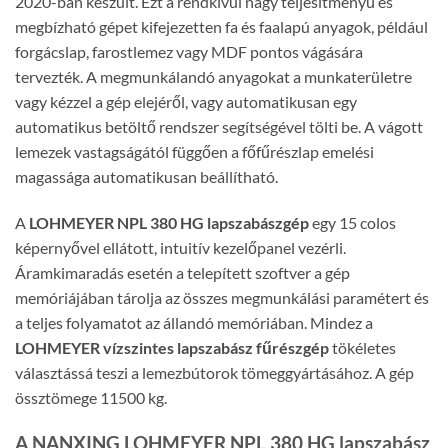
2020-ban készült. Ezt a rendkívül nagy teljesítményű és
megbízható gépet kifejezetten fa és faalapú anyagok, például
forgácslap, farostlemez vagy MDF pontos vágására
tervezték. A megmunkálandó anyagokat a munkaterületre
vagy kézzel a gép elejéről, vagy automatikusan egy
automatikus betöltő rendszer segítségével tölti be. A vágott
lemezek vastagságától függően a főfűrészlap emelési
magassága automatikusan beállítható.
A
LOHMEYER NPL 380 HG lapszabászgép
egy 15 colos
képernyővel ellátott, intuitív kezelőpanel vezérli.
Áramkimaradás esetén a telepített szoftver a gép
memóriájában tárolja az összes megmunkálási paramétert és
a teljes folyamatot az állandó memóriában. Mindez a
LOHMEYER vízszintes lapszabász fűrészgép
tökéletes
választássá teszi a lemezbútorok tömeggyártásához. A gép
össztömege 11500 kg.
A NANXING LOHMEYER NPL 380 HG lapszabász