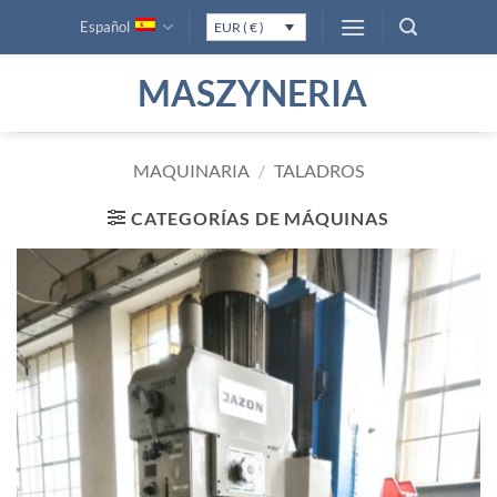
Saltar
Español
EUR ( € )
al
contenido
MASZYNERIA
MAQUINARIA
/
TALADROS
CATEGORÍAS DE MÁQUINAS