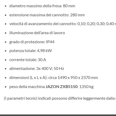
diametro massimo della fresa: 80 mm
estensione massima del cannotto: 280 mm
velocità di avanzamento del cannotto: 0,10; 0,20; 0,30; 0,40
illuminazione dell’area di lavoro
grado di protezione: IP44
potenza totale: 4,98 kW
corrente totale: 30 A
alimentazione: 3x 400 V; 50 Hz
dimensioni (L x L x A): circa 1490 x 950 x 2370 mm
peso della macchina
JAZON ZXB5150
: 1350 kg
(I parametri tecnici indicati possono differire leggermente dalla r