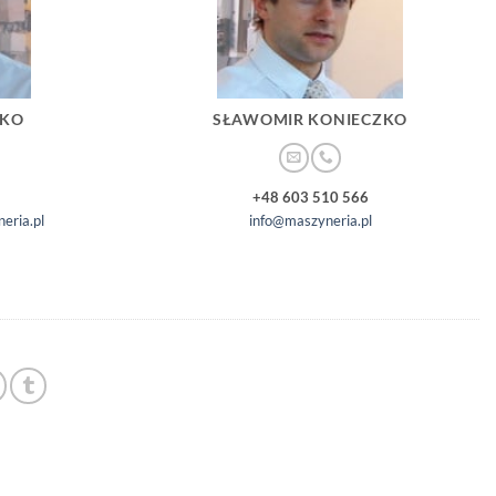
ZKO
SŁAWOMIR KONIECZKO
+48 603 510 566
eria.pl
info@maszyneria.pl