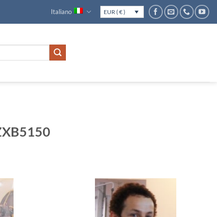
Italiano
EUR ( € )
ZXB5150