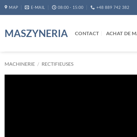
Passer
MAP
E-MAIL
08:00 - 15:00
+48 889 742 382
au
contenu
MASZYNERIA
CONTACT
ACHAT DE M
MACHINERIE
/
RECTIFIEUSES