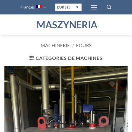
Passer
Français
EUR ( € )
au
contenu
MASZYNERIA
MACHINERIE
/
FOURS
CATÉGORIES DE MACHINES