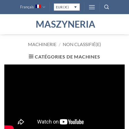
Passer
Français
EUR ( € )
au
contenu
MASZYNERIA
MACHINERIE
/
NON CLASSIFIÉ(E)
CATÉGORIES DE MACHINES