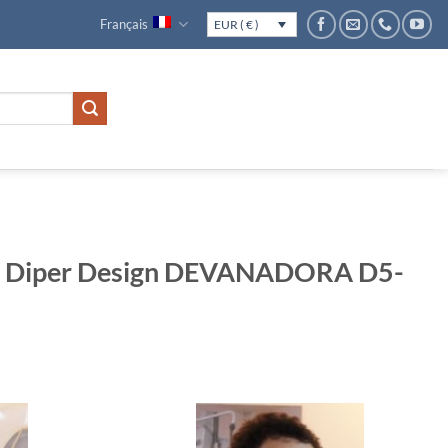
Français
EUR ( € )
age Diper Design DEVANADORA D5-