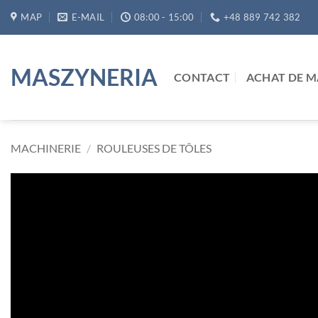
Passer
MAP
E-MAIL
08:00 - 15:00
+48 889 742 382
au
contenu
MASZYNERIA
CONTACT
ACHAT DE M
MACHINERIE
/
ROULEUSES DE TÔLES