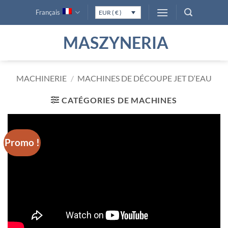
Passer
Français
EUR ( € )
au
contenu
MASZYNERIA
MACHINERIE
/
MACHINES DE DÉCOUPE JET D‘EAU
CATÉGORIES DE MACHINES
Promo !