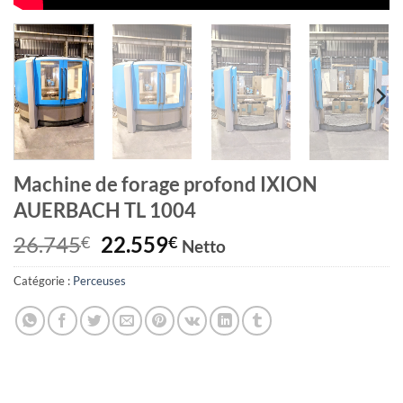
Machine de forage profond IXION
AUERBACH TL 1004
Le
Le
26.745
22.559
€
€
Netto
prix
prix
Catégorie :
Perceuses
initial
actuel
était :
est :
26.745€.
22.559€.