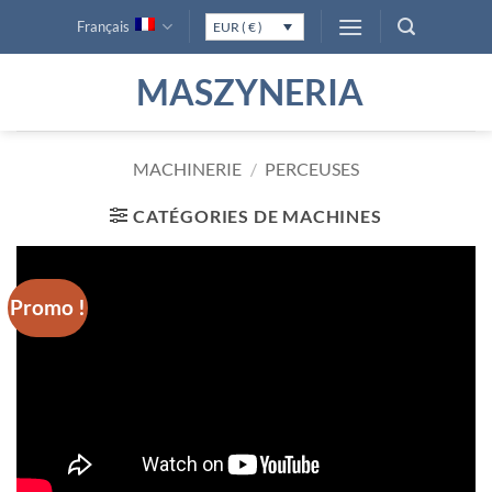
Passer
Français
EUR ( € )
au
contenu
MASZYNERIA
MACHINERIE
/
PERCEUSES
CATÉGORIES DE MACHINES
Promo !