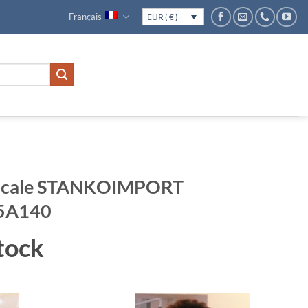
Français
EUR ( € )
rticale STANKOIMPORT
5A140
tock