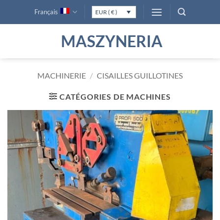
Passer
Français
EUR ( € )
au
contenu
MASZYNERIA
MACHINERIE
/
CISAILLES GUILLOTINES
CATÉGORIES DE MACHINES