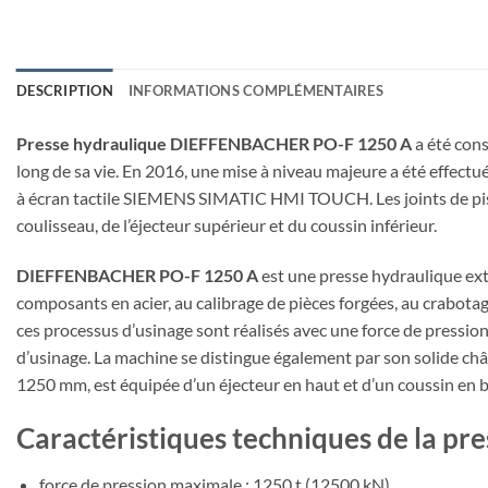
DESCRIPTION
INFORMATIONS COMPLÉMENTAIRES
Presse hydraulique DIEFFENBACHER PO-F 1250 A
a été con
long de sa vie. En 2016, une mise à niveau majeure a été effectu
à écran tactile SIEMENS SIMATIC HMI TOUCH. Les joints de pist
coulisseau, de l’éjecteur supérieur et du coussin inférieur.
DIEFFENBACHER PO-F 1250 A
est une presse hydraulique ext
composants en acier, au calibrage de pièces forgées, au crabotage
ces processus d’usinage sont réalisés avec une force de pressio
d’usinage. La machine se distingue également par son solide châs
1250 mm, est équipée d’un éjecteur en haut et d’un coussin en b
Caractéristiques techniques de la 
force de pression maximale : 1250 t (12500 kN)