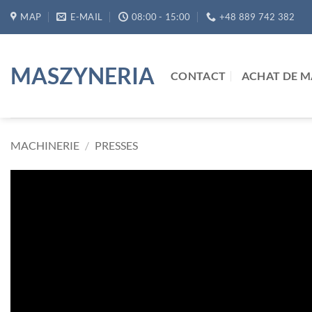
Passer
MAP
E-MAIL
08:00 - 15:00
+48 889 742 382
au
contenu
MASZYNERIA
CONTACT
ACHAT DE M
MACHINERIE
/
PRESSES