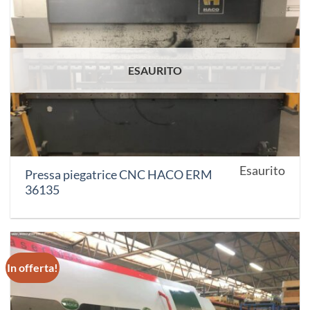
ESAURITO
Esaurito
Pressa piegatrice CNC HACO ERM
36135
In offerta!