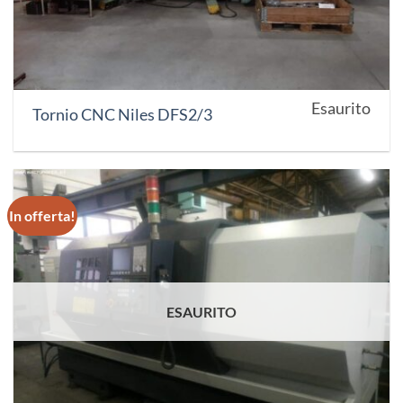
Esaurito
Tornio CNC Niles DFS2/3
In offerta!
ESAURITO