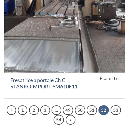
Esaurito
Fresatrice a portale CNC
STANKOIMPORT 6M610F11
1
2
3
…
49
50
51
52
53
54