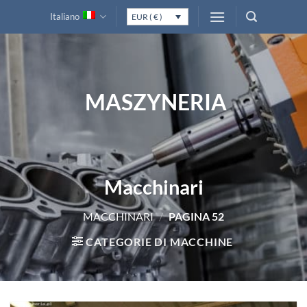
Salta
Italiano
EUR ( € )
ai
contenuti
MASZYNERIA
Macchinari
MACCHINARI
/
PAGINA 52
CATEGORIE DI MACCHINE