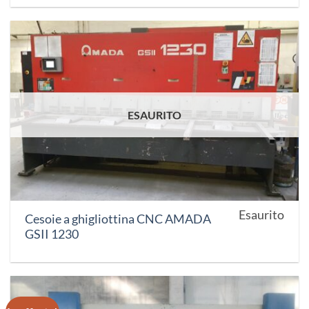
ESAURITO
Esaurito
Cesoie a ghigliottina CNC AMADA
GSII 1230