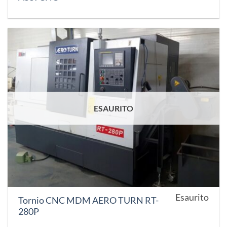
ESAURITO
Esaurito
Tornio CNC MDM AERO TURN RT-
280P