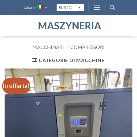
Salta
Italiano
EUR ( € )
ai
contenuti
MASZYNERIA
MACCHINARI
/
COMPRESSORI
CATEGORIE DI MACCHINE
In offerta!