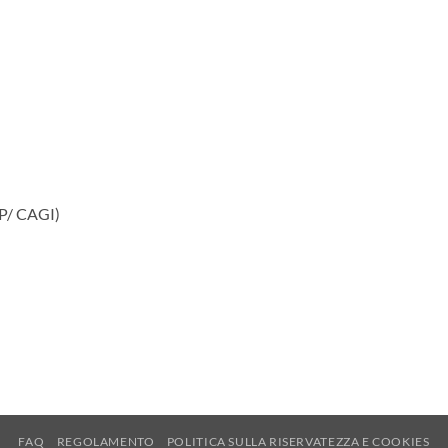
OP/ CAGI)
FAQ
REGOLAMENTO
POLITICA SULLA RISERVATEZZA E COOKIES