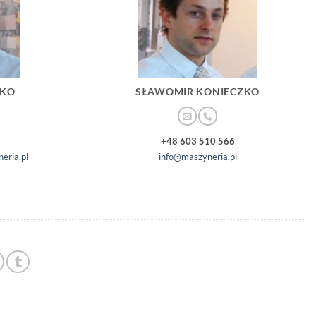
ZKO
SŁAWOMIR KONIECZKO
+48 603 510 566
eria.pl
info@maszyneria.pl