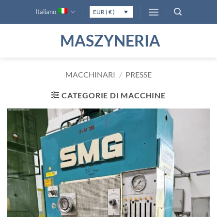
Salta
Italiano
EUR ( € )
ai
contenuti
MASZYNERIA
MACCHINARI
/
PRESSE
CATEGORIE DI MACCHINE