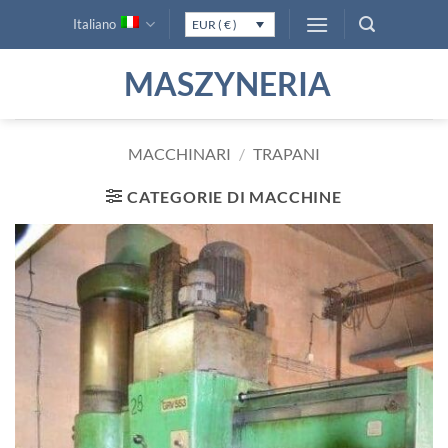
Salta
Italiano
EUR ( € )
ai
contenuti
MASZYNERIA
MACCHINARI
/
TRAPANI
CATEGORIE DI MACCHINE