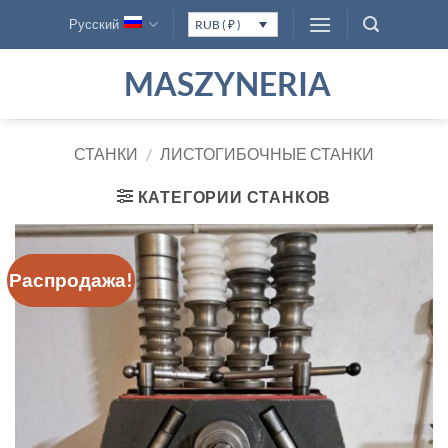
Skip
Русский
RUB ( ₽ )
to
content
MASZYNERIA
СТАНКИ
/
ЛИСТОГИБОЧНЫЕ СТАНКИ
КАТЕГОРИИ СТАНКОВ
Распродажа!