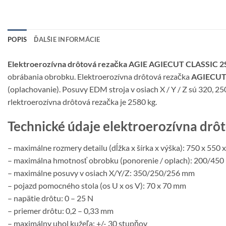
POPIS
ĎALŠIE INFORMÁCIE
Elektroerozívna drôtová rezačka AGIE AGIECUT CLASSIC 2
obrábania obrobku. Elektroerozívna drôtová rezačka
AGIECUT
(oplachovanie). Posuvy EDM stroja v osiach X / Y / Z sú 320, 2
rlektroerozívna drôtová rezačka je 2580 kg.
Technické údaje elektroerozívna dr
– maximálne rozmery detailu (dĺžka x šírka x výška): 750 x 550
– maximálna hmotnosť obrobku (ponorenie / oplach): 200/450
– maximálne posuvy v osiach X/Y/Z: 350/250/256 mm
– pojazd pomocného stola (os U x os V): 70 x 70 mm
– napätie drôtu: 0 – 25 N
– priemer drôtu: 0,2 – 0,33 mm
– maximálny uhol kužeľa: +/- 30 stupňov