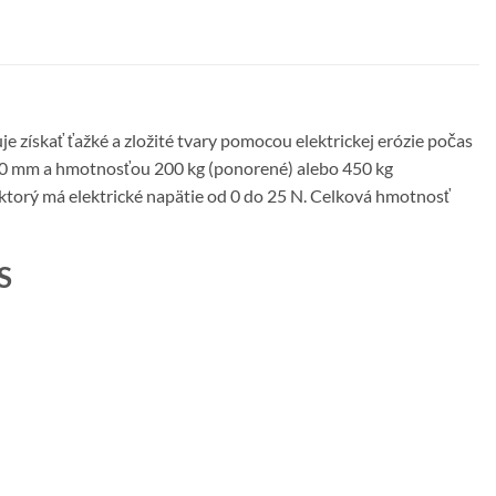
e získať ťažké a zložité tvary pomocou elektrickej erózie počas
 250 mm a hmotnosťou 200 kg (ponorené) alebo 450 kg
 ktorý má elektrické napätie od 0 do 25 N. Celková hmotnosť
S