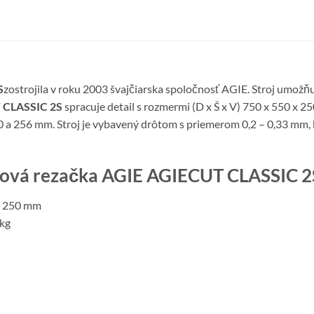
S
zostrojila v roku 2003 švajčiarska spoločnosť AGIE. Stroj umožňuj
 CLASSIC 2S
spracuje detail s rozmermi (D x Š x V) 750 x 550 x
50 a 256 mm. Stroj je vybavený drôtom s priemerom 0,2 – 0,33 mm,
ôtová rezačka AGIE AGIECUT CLASSIC 2
 x 250 mm
 kg