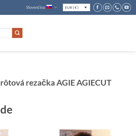
Slovenčina
EUR ( € )
 drôtová rezačka AGIE AGIECUT
ade