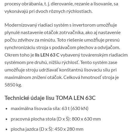
procesy obrábania, t. j. dierovanie, rezanie a lisovanie, sa
vykonávajú pri dvoch rôznych rýchlostiach.
Modernizovaný riadiaci systém s invertorom umožňuje
plynulé nastavenie otáčok zotrvačníka, ako aj nastavenie
počtu zdvihov za minútu. Toto riešenie umožňuje presnú
synchronizáciu stroja s podávačom plechov a odvíjačom.
Okrem toho je
lis LEN 63 C
vybavený továrenským riadiacim
systémom pre druhú, nižšiu rýchlosť. Tento systém zase
umožňuje stroju udržiavať konštantnú lisovaciu silu pri
maximálnom znížení otáčok. Celková hmotnosť stroja je
5850 kg.
Technické údaje lisu TOMA LEN 63C
maximálna lisovacia sila: 63 t (630 kN)
pracovná plocha stola (D x Š): 800 x 630 mm
plocha jazdca (D x Š): 450 x 280 mm