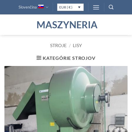
Skip
Slovenčina
EUR ( € )
to
content
MASZYNERIA
STROJE
/
LISY
KATEGÓRIE STROJOV