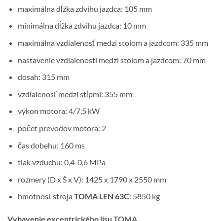
maximálna dĺžka zdvihu jazdca: 105 mm
minimálna dĺžka zdvihu jazdca: 10 mm
maximálna vzdialenosť medzi stolom a jazdcom: 335 mm
nastavenie vzdialenosti medzi stolom a jazdcom: 70 mm
dosah: 315 mm
vzdialenosť medzi stĺpmi: 355 mm
výkon motora: 4/7,5 kW
počet prevodov motora: 2
čas dobehu: 160 ms
tlak vzduchu: 0,4-0,6 MPa
rozmery (D x Š x V): 1425 x 1790 x 2550 mm
hmotnosť stroja
TOMA LEN 63C
: 5850 kg
Vybavenie excentrického lisu TOMA