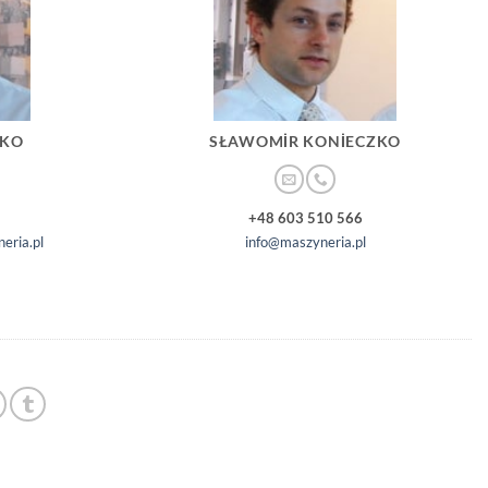
ZKO
SŁAWOMIR KONIECZKO
+48 603 510 566
eria.pl
info@maszyneria.pl