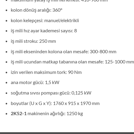
kolon dönüş aralığı: 360°
kolon kelepçesi: manuel/elektrikli
iş mili hız ayar kademesi sayısı: 8
iş mili stroku: 250 mm
iş mili ekseninden kolona olan mesafe: 300-800 mm
iş mili ucundan matkap tabanına olan mesafe: 125-1000 mm
izin verilen maksimum tork: 90 Nm
ana motor gücü: 1,5 kW
soğutma sıvısı pompası gücü: 0,125 kW
boyutlar (U x G x Y): 1760 x 915 x 1970 mm
2K52-1
makinenin ağırlığı: 1250 kg