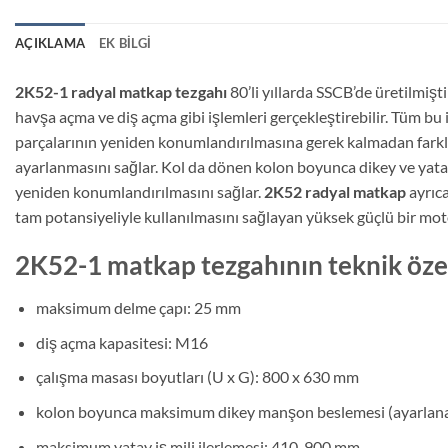
AÇIKLAMA
EK BILGI
2K52-1 radyal matkap tezgahı
80’li yıllarda SSCB’de üretilmiş
havşa açma ve diş açma gibi işlemleri gerçekleştirebilir. Tüm bu işl
parçalarının yeniden konumlandırılmasına gerek kalmadan farklı 
ayarlanmasını sağlar. Kol da dönen kolon boyunca dikey ve yata
yeniden konumlandırılmasını sağlar.
2K52 radyal matkap
ayrıca
tam potansiyeliyle kullanılmasını sağlayan yüksek güçlü bir moto
2K52-1 matkap tezgahının teknik özel
maksimum delme çapı: 25 mm
diş açma kapasitesi: M16
çalışma masası boyutları (U x G): 800 x 630 mm
kolon boyunca maksimum dikey manşon beslemesi (ayarlana
maksimum yatay iş mili ilerlemesi: 410-900 mm