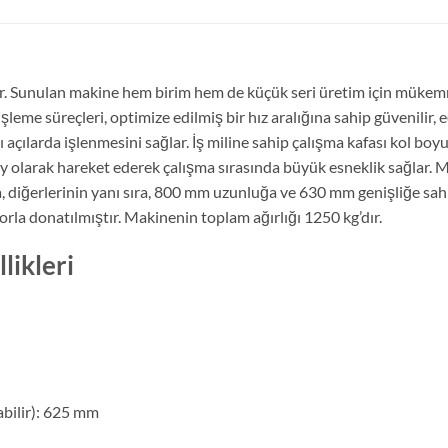
tir. Sunulan makine hem birim hem de küçük seri üretim için mükemm
eme süreçleri, optimize edilmiş bir hız aralığına sahip güvenilir, eğil
açılarda işlenmesini sağlar. İş miline sahip çalışma kafası kol bo
y olarak hareket ederek çalışma sırasında büyük esneklik sağlar.
, diğerlerinin yanı sıra, 800 mm uzunluğa ve 630 mm genişliğe sah
rla donatılmıştır. Makinenin toplam ağırlığı 1250 kg’dır.
likleri
bilir): 625 mm