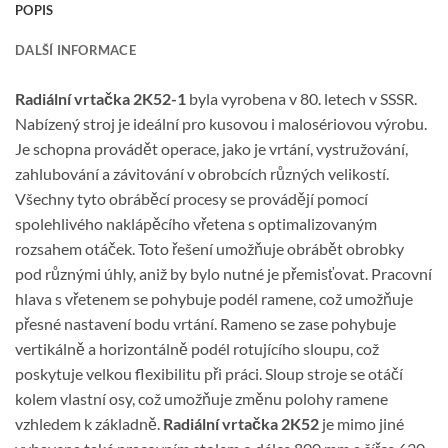
POPIS
DALŠÍ INFORMACE
Radiální vrtačka 2K52-1
byla vyrobena v 80. letech v SSSR.
Nabízený stroj je ideální pro kusovou i malosériovou výrobu.
Je schopna provádět operace, jako je vrtání, vystružování,
zahlubování a závitování v obrobcích různých velikostí.
Všechny tyto obráběcí procesy se provádějí pomocí
spolehlivého naklápěcího vřetena s optimalizovaným
rozsahem otáček. Toto řešení umožňuje obrábět obrobky
pod různými úhly, aniž by bylo nutné je přemisťovat. Pracovní
hlava s vřetenem se pohybuje podél ramene, což umožňuje
přesné nastavení bodu vrtání. Rameno se zase pohybuje
vertikálně a horizontálně podél rotujícího sloupu, což
poskytuje velkou flexibilitu při práci. Sloup stroje se otáčí
kolem vlastní osy, což umožňuje změnu polohy ramene
vzhledem k základně.
Radiální vrtačka 2K52
je mimo jiné