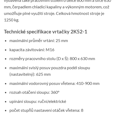
vybavena také pracovním stolem o délce 800 mm a šířce 630
mm, čerpadlem chladicí kapaliny a výkonným motorem, což
umožňuje plné využití stroje. Celková hmotnost stroje je
1250 kg.
Technické specifikace vrtačky 2K52-1
maximální průměr vrtání: 25 mm
kapacita závitování: M16
rozměry pracovního stolu (D x Š): 800 x 630 mm
maximální svislý posuv pouzdra podél sloupu
(nastavitelný): 625 mm
maximální vodorovný posuv vřetena: 410-900 mm
rozsah otáčení sloupu: 360°
upínání sloupu: ruční/elektrické
počet stupňů nastavení otáček vřetena: 8