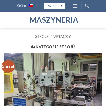
Přeskočit
Čeština
CZK ( Kč )
na
obsah
MASZYNERIA
STROJE
/
VRTAČKY
KATEGORIE STROJŮ
Sleva!