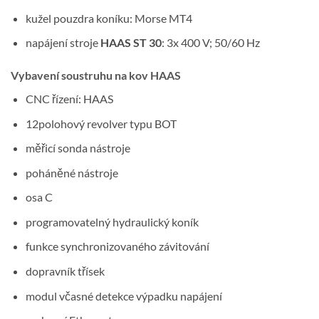
kužel pouzdra koníku: Morse MT4
napájení stroje
HAAS ST 30
: 3x 400 V; 50/60 Hz
Vybavení soustruhu na kov HAAS
CNC řízení: HAAS
12polohový revolver typu BOT
měřicí sonda nástroje
poháněné nástroje
osa C
programovatelný hydraulický koník
funkce synchronizovaného závitování
dopravník třísek
modul včasné detekce výpadku napájení