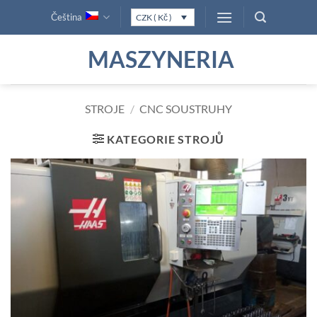
Přeskočit
Čeština
CZK ( Kč )
na
obsah
MASZYNERIA
STROJE
/
CNC SOUSTRUHY
KATEGORIE STROJŮ