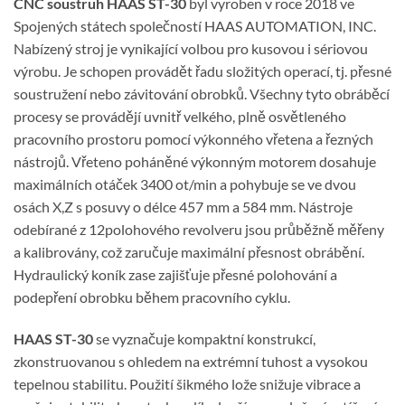
CNC soustruh HAAS ST-30
byl vyroben v roce 2018 ve
Spojených státech společností HAAS AUTOMATION, INC.
Nabízený stroj je vynikající volbou pro kusovou i sériovou
výrobu. Je schopen provádět řadu složitých operací, tj. přesné
soustružení nebo závitování obrobků. Všechny tyto obráběcí
procesy se provádějí uvnitř velkého, plně osvětleného
pracovního prostoru pomocí výkonného vřetena a řezných
nástrojů. Vřeteno poháněné výkonným motorem dosahuje
maximálních otáček 3400 ot/min a pohybuje se ve dvou
osách X,Z s posuvy o délce 457 mm a 584 mm. Nástroje
odebírané z 12polohového revolveru jsou průběžně měřeny
a kalibrovány, což zaručuje maximální přesnost obrábění.
Hydraulický koník zase zajišťuje přesné polohování a
podepření obrobku během pracovního cyklu.
HAAS ST-30
se vyznačuje kompaktní konstrukcí,
zkonstruovanou s ohledem na extrémní tuhost a vysokou
tepelnou stabilitu. Použití šikmého lože snižuje vibrace a