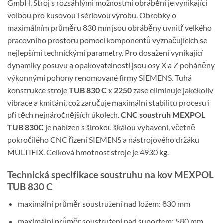
GmbH. Stroj s rozsáhlými možnostmi obrábění je vynikající
volbou pro kusovou i sériovou výrobu. Obrobky o
maximálním průměru 830 mm jsou obráběny uvnitř velkého
pracovního prostoru pomocí komponentů vyznačujících se
nejlepšími technickými parametry. Pro dosažení vynikající
dynamiky posuvu a opakovatelnosti jsou osy X a Z poháněny
výkonnými pohony renomované firmy SIEMENS. Tuhá
konstrukce stroje
TUB 830 C x 2250
zase eliminuje jakékoliv
vibrace a kmitání, což zaručuje maximální stabilitu procesu i
při těch nejnáročnějších úkolech.
CNC soustruh MEXPOL
TUB 830C
je nabízen s širokou škálou vybavení, včetně
pokročilého CNC řízení SIEMENS a nástrojového držáku
MULTIFIX. Celková hmotnost stroje je 4930 kg.
Technická specifikace soustruhu na kov MEXPOL
TUB 830 C
maximální průměr soustružení nad ložem: 830 mm
maximální průměr soustružení nad suportem: 580 mm