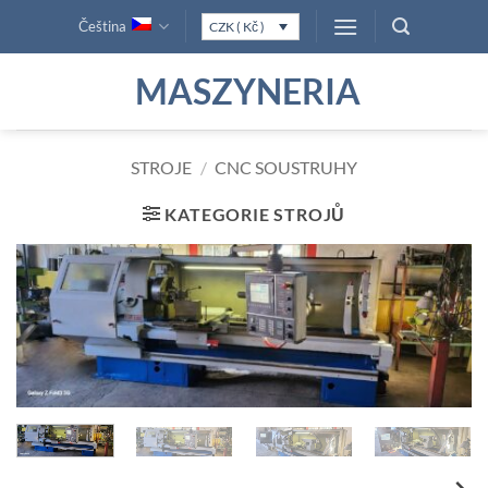
Přeskočit
Čeština
CZK ( Kč )
na
obsah
MASZYNERIA
STROJE
/
CNC SOUSTRUHY
KATEGORIE STROJŮ