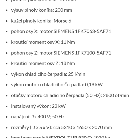
výsuv pinoly koníka: 200 mm
kužel pinoly koníka: Morse 6
pohon osy X: motor SIEMENS 1FK7063-5AF71
krouticí moment osy X: 11 Nm
pohon osy Z: motor SIEMENS 1FK7100-5AF71
krouticí moment osy Z: 18 Nm
výkon chladicího čerpadla: 25 l/min
výkon motoru chladicího čerpadla: 0,18 kW
otáčky motoru chladicího čerpadla (50 Hz): 2800 ot/min
instalovaný výkon: 22 kW
napájení: 3x 400 V; 50 Hz
rozměry (D x Š x V): cca 5310 x 1650 x 2070 mm
hmotnost stroje
MEXPOL TUB 830 C
: 4930 kg