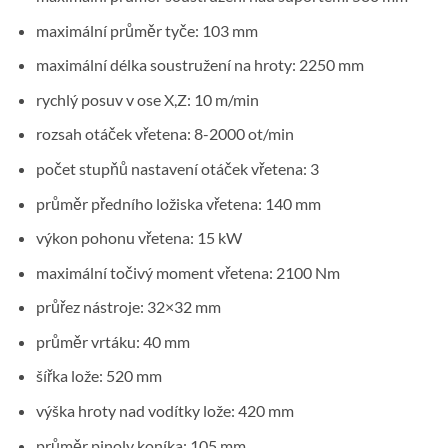
maximální průměr tyče: 103 mm
maximální délka soustružení na hroty: 2250 mm
rychlý posuv v ose X,Z: 10 m/min
rozsah otáček vřetena: 8-2000 ot/min
počet stupňů nastavení otáček vřetena: 3
průměr předního ložiska vřetena: 140 mm
výkon pohonu vřetena: 15 kW
maximální točivý moment vřetena: 2100 Nm
průřez nástroje: 32×32 mm
průměr vrtáku: 40 mm
šířka lože: 520 mm
výška hroty nad vodítky lože: 420 mm
průměr pinoly koníka: 105 mm