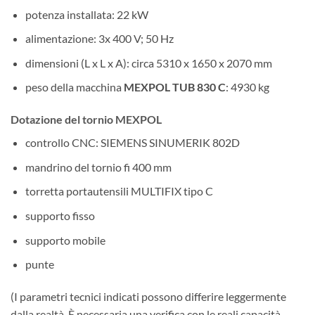
potenza installata: 22 kW
alimentazione: 3x 400 V; 50 Hz
dimensioni (L x L x A): circa 5310 x 1650 x 2070 mm
peso della macchina
MEXPOL TUB 830 C
: 4930 kg
Dotazione del tornio MEXPOL
controllo CNC: SIEMENS SINUMERIK 802D
mandrino del tornio fi 400 mm
torretta portautensili MULTIFIX tipo C
supporto fisso
supporto mobile
punte
(I parametri tecnici indicati possono differire leggermente
dalla realtà. È necessaria una verifica con le reali capacità