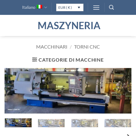
Salta
Italiano
EUR ( € )
ai
contenuti
MASZYNERIA
MACCHINARI
/
TORNI CNC
CATEGORIE DI MACCHINE