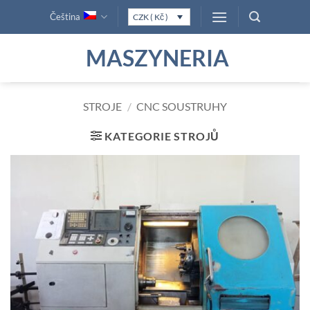
Přeskočit
Čeština
CZK ( Kč )
na
obsah
MASZYNERIA
STROJE
/
CNC SOUSTRUHY
KATEGORIE STROJŮ