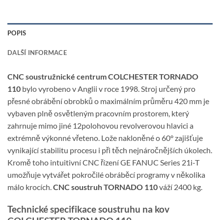
POPIS
DALŠÍ INFORMACE
CNC soustružnické centrum COLCHESTER TORNADO
110
bylo vyrobeno v Anglii v roce 1998. Stroj určený pro
přesné obrábění obrobků o maximálním průměru 420 mm je
vybaven plně osvětleným pracovním prostorem, který
zahrnuje mimo jiné 12polohovou revolverovou hlavici a
extrémně výkonné vřeteno. Lože nakloněné o 60° zajišťuje
vynikající stabilitu procesu i při těch nejnáročnějších úkolech.
Kromě toho intuitivní CNC řízení GE FANUC Series 21i-T
umožňuje vytvářet pokročilé obráběcí programy v několika
málo krocích.
CNC soustruh TORNADO 110
váží 2400 kg.
Technické specifikace soustruhu na kov