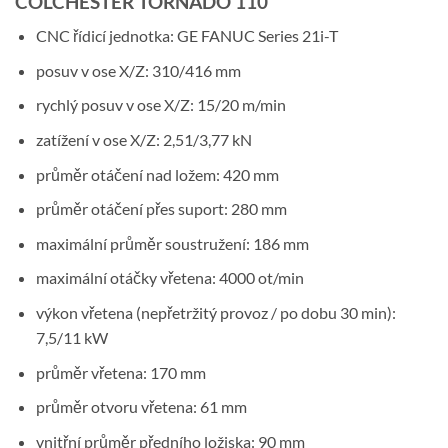
COLCHESTER TORNADO 110
CNC řídicí jednotka: GE FANUC Series 21i-T
posuv v ose X/Z: 310/416 mm
rychlý posuv v ose X/Z: 15/20 m/min
zatížení v ose X/Z: 2,51/3,77 kN
průměr otáčení nad ložem: 420 mm
průměr otáčení přes suport: 280 mm
maximální průměr soustružení: 186 mm
maximální otáčky vřetena: 4000 ot/min
výkon vřetena (nepřetržitý provoz / po dobu 30 min):
7,5/11 kW
průměr vřetena: 170 mm
průměr otvoru vřetena: 61 mm
vnitřní průměr předního ložiska: 90 mm