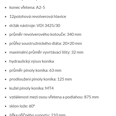
konec vřetena: A2-5
12polohová revolverová hlavice
držák nástroje: VDI 3425/30
průměr revolverového kotouče: 340 mm
průřez soustružnického dláta: 20×20 mm
maximální průměr vyvrtávací lišty: 32 mm
hydraulický výsuv koníka
průměr pinoly koníka: 63 mm
prodloužení pinoly koníka: 125 mm
kužel pinoly koníka: MT4
vzdálenost mezi osou vřetena a podlahou: 875 mm
sklon lože: 60°
šířka příčného suportu: 210 mm