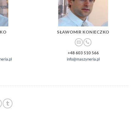
ZKO
SŁAWOMIR KONIECZKO
+48 603 510 566
eria.pl
info@maszyneria.pl