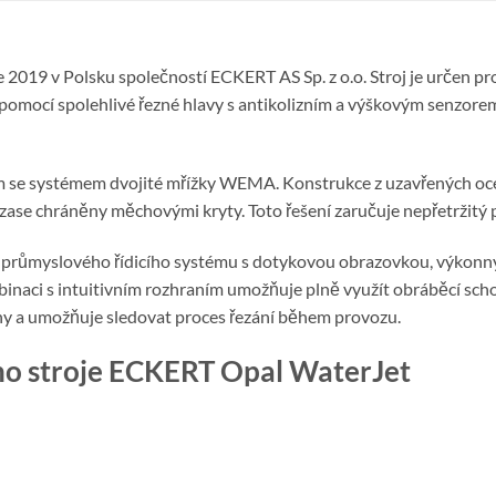
 2019 v Polsku společností ECKERT AS Sp. z o.o. Stroj je určen pro
mocí spolehlivé řezné hlavy s antikolizním a výškovým senzorem n
se systémem dvojité mřížky WEMA. Konstrukce z uzavřených ocelový
se chráněny měchovými kryty. Toto řešení zaručuje nepřetržitý p
 průmyslového řídicího systému s dotykovou obrazovkou, výkonný
aci s intuitivním rozhraním umožňuje plně využít obráběcí schopn
hy a umožňuje sledovat proces řezání během provozu.
ího stroje ECKERT Opal WaterJet