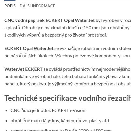
POPIS
DALŠÍ INFORMACE
CNC vodní paprsek ECKERT Opal WaterJet
byl vyroben v roce
a plastů. Obrobky o maximální tloušťce 150 mm jsou obráběny po
škodlivých výparů a bezpečný pro životní prostředí.
ECKERT Opal WaterJet
se vyznačuje robustním vodním stolem 
nejnáročnějších úkolech. Všechny pojezdové komponenty jsou za
WaterJet ECKERT
se ovládá prostřednictvím nejmodernějšího
podmínkám ve výrobní hale. Jeho bohatá funkční výbava v kombin
panelu, který poskytuje výjimečný komfort a bezpečnost obslu
Technické specifikace vodního řezac
CNC řídicí jednotka: ECKERT i-Vision
obráběné materiály: kov, kámen, dřevo, plasty atd.
rozměry pracovního stolu (D x Š): 3000 x 1500 mm