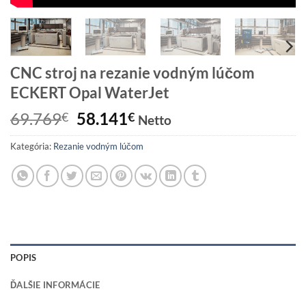
CNC stroj na rezanie vodným lúčom
ECKERT Opal WaterJet
Pôvodná
Aktuálna
69.769
58.141
€
€
Netto
cena
cena
Kategória:
Rezanie vodným lúčom
bola:
je:
69.769€.
58.141€.
POPIS
ĎALŠIE INFORMÁCIE