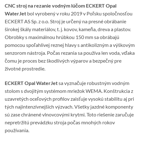
CNC stroj na rezanie vodným lúčom ECKERT Opal
WaterJet
bol vyrobený v roku 2019 v Poľsku spoločnosťou
ECKERT AS Sp. z o.o. Stroj je určený na presné obrábanie
širokej škály materiálov, t. j. kovov, kameňa, dreva a plastov.
Obrobky s maximálnou hrúbkou 150 mm sa obrábajú
pomocou spoľahlivej reznej hlavy s antikolizným a výškovým
senzorom nástroja. Počas rezania sa používa len voda, vďaka
čomu je proces bez škodlivých výparov a bezpečný pre
životné prostredie.
ECKERT Opal WaterJet
sa vyznačuje robustným vodným
stolom s dvojitým systémom mriežok WEMA. Konštrukcia z
uzavretých oceľových profilov zaisťuje vysokú stabilitu aj pri
tých najintenzívnejších výzvach. Všetky jazdné komponenty
sú zase chránené vlnovcovými krytmi. Toto riešenie zaručuje
nepretržitú prevádzku stroja počas mnohých rokov
používania.