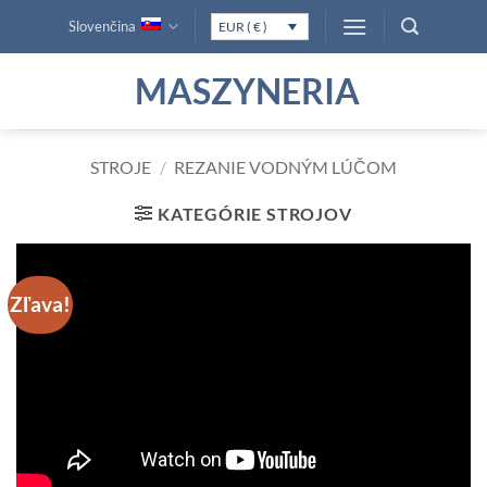
Skip
Slovenčina
EUR ( € )
to
content
MASZYNERIA
STROJE
/
REZANIE VODNÝM LÚČOM
KATEGÓRIE STROJOV
Zľava!