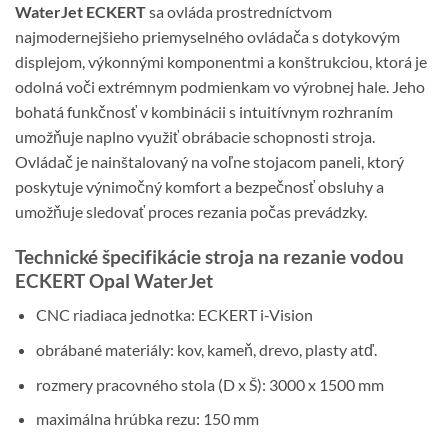
WaterJet ECKERT
sa ovláda prostredníctvom
najmodernejšieho priemyselného ovládača s dotykovým
displejom, výkonnými komponentmi a konštrukciou, ktorá je
odolná voči extrémnym podmienkam vo výrobnej hale. Jeho
bohatá funkčnosť v kombinácii s intuitívnym rozhraním
umožňuje naplno využiť obrábacie schopnosti stroja.
Ovládač je nainštalovaný na voľne stojacom paneli, ktorý
poskytuje výnimočný komfort a bezpečnosť obsluhy a
umožňuje sledovať proces rezania počas prevádzky.
Technické špecifikácie stroja na rezanie vodou
ECKERT Opal WaterJet
CNC riadiaca jednotka: ECKERT i-Vision
obrábané materiály: kov, kameň, drevo, plasty atď.
rozmery pracovného stola (D x Š): 3000 x 1500 mm
maximálna hrúbka rezu: 150 mm