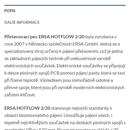
POPIS
DALŠÍ INFORMACE
Přetavovací pec ERSA HOTFLOW 2/20
byla vyrobena v
roce 2007 v Německu společností ERSA GmbH. Jedná se o
specializovaný stroj určený k pájení přetavením, což je jedna
ze základních pájecích technik při velkosériové výrobě
elektronických součástek. Elektronické součástky se připojují
k desce plošných spojů PCB pomocí pájecí pasty, která se taví
při řízené teplotě. Výsledkem jsou mimořádně odolné a
přesné spoje, které jsou při výrobě moderních elektronických
zařízení klíčové.
ERSA HOTFLOW 2/20
stanovuje nejvyšší standardy v
oblasti bezolovnatého pájení. Umožňuje pájení všech, i
tepelně nejcitlivějších součástek na deskách plošných spojů s
maximální šířkou 510 mm. Pracovní prostor se skládá z 20