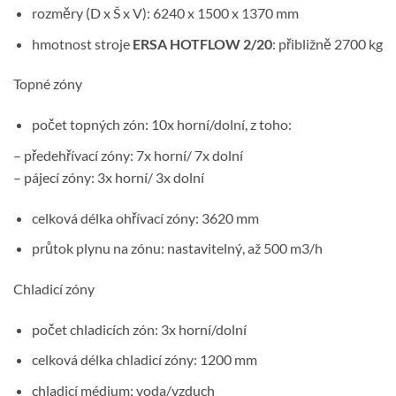
rozměry (D x Š x V): 6240 x 1500 x 1370 mm
hmotnost stroje
ERSA HOTFLOW 2/20
: přibližně 2700 kg
Topné zóny
počet topných zón: 10x horní/dolní, z toho:
– předehřívací zóny: 7x horní/ 7x dolní
– pájecí zóny: 3x horní/ 3x dolní
celková délka ohřívací zóny: 3620 mm
průtok plynu na zónu: nastavitelný, až 500 m3/h
Chladicí zóny
počet chladicích zón: 3x horní/dolní
celková délka chladicí zóny: 1200 mm
chladicí médium: voda/vzduch