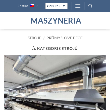
Přeskočit
Čeština
CZK ( Kč )
na
obsah
MASZYNERIA
STROJE
/
PRŮMYSLOVÉ PECE
KATEGORIE STROJŮ