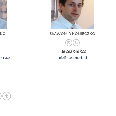
ZKO
SŁAWOMIR KONIECZKO
+48 603 510 566
eria.pl
info@maszyneria.pl