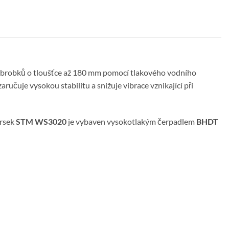
obrobků o tloušťce až 180 mm pomocí tlakového vodního
učuje vysokou stabilitu a snižuje vibrace vznikající při
prsek
STM WS3020
je vybaven vysokotlakým čerpadlem
BHDT