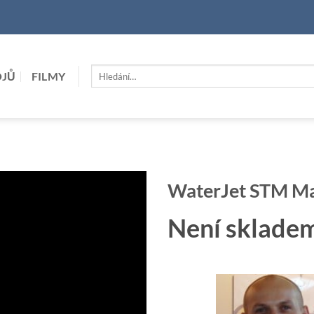
Hledat:
OJŮ
FILMY
WaterJet STM Ma
Není sklade