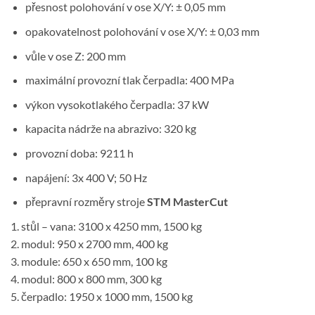
přesnost polohování v ose X/Y: ± 0,05 mm
opakovatelnost polohování v ose X/Y: ± 0,03 mm
vůle v ose Z: 200 mm
maximální provozní tlak čerpadla: 400 MPa
výkon vysokotlakého čerpadla: 37 kW
kapacita nádrže na abrazivo: 320 kg
provozní doba: 9211 h
napájení: 3x 400 V; 50 Hz
přepravní rozměry stroje
STM MasterCut
1. stůl – vana: 3100 x 4250 mm, 1500 kg
2. modul: 950 x 2700 mm, 400 kg
3. module: 650 x 650 mm, 100 kg
4. modul: 800 x 800 mm, 300 kg
5. čerpadlo: 1950 x 1000 mm, 1500 kg