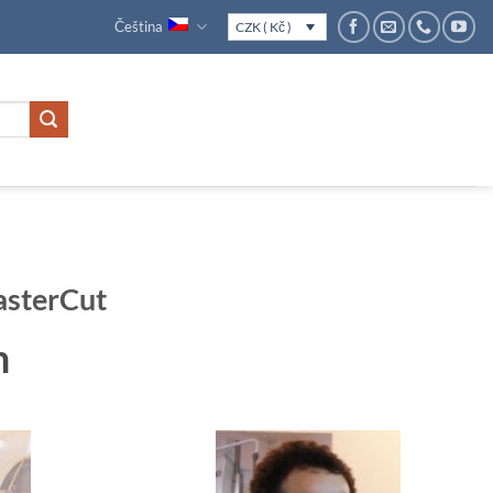
Čeština
CZK ( Kč )
sterCut
m