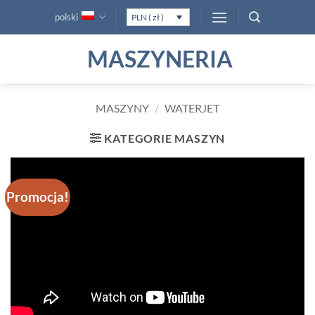
Przewiń
polski
PLN ( zł )
do
zawartości
MASZYNERIA
MASZYNY
/
WATERJET
KATEGORIE MASZYN
Promocja!