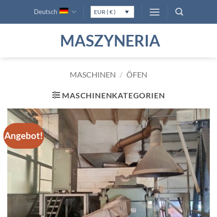
Zum
Deutsch
EUR ( € )
Inhalt
springen
MASZYNERIA
MASCHINEN
/
ÖFEN
MASCHINENKATEGORIEN
Angebot!