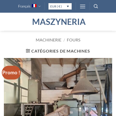
Passer
Français
EUR ( € )
au
contenu
MASZYNERIA
MACHINERIE
/
FOURS
CATÉGORIES DE MACHINES
Promo !