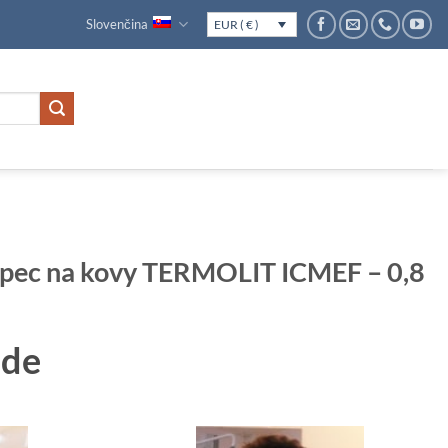
Slovenčina
EUR ( € )
 pec na kovy TERMOLIT ICMEF – 0,8
ade