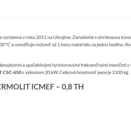
a vyrobená v roku 2011 na Ukrajine. Zariadenie s ohrievacou komoro
0 °C a umožňuje roztaviť až 1 tonu materiálu za jednu hodinu. Ro
denzátormi a spoľahlivými tyristorovými frekvenčnými meničmi 
 CSC-650
s výkonom 20 kW. Celková hmotnosť pece je 3100 kg.
 TERMOLIT ICMEF – 0,8 TH