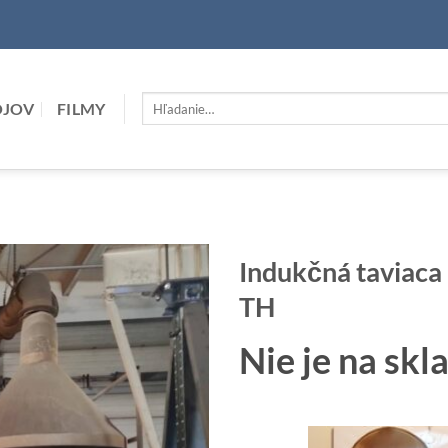
Hľadať:
OJOV
FILMY
Indukčná taviaca
TH
Nie je na skl