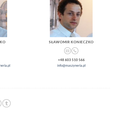
ZKO
SŁAWOMIR KONIECZKO
+48 603 510 566
eria.pl
info@maszyneria.pl