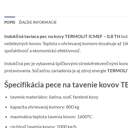
POPIS
ĎALŠIE INFORMÁCIE
Indukčná taviaca pec na kovy TERMOLIT ICMEF – 0,8 TH
bol
neželezných kovov. Teplota v ohrievacej komore dosahuje až 160
spoľahlivosť a ekonomickú efektívnosť.
Indukčná pec je vybavená špičkovými stredofrekvenčnými kon
pretavovania. Súčasťou zariadenia je aj zdroj energie
TERMOLIT
Špecifikácia pece na tavenie kovov
tavenie materiálov: liatina, oceľ, farebné kovy
kapacita ohrievacej komory: 800 kg
maximálna teplota tavenia kovov: 1600°C
rýchlosť tavenia kovov: 1000 kg/h