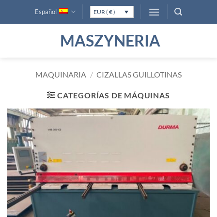
Saltar
Español
EUR ( € )
al
contenido
MASZYNERIA
MAQUINARIA
/
CIZALLAS GUILLOTINAS
CATEGORÍAS DE MÁQUINAS