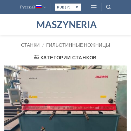
Skip
Русский
RUB ( ₽ )
to
content
MASZYNERIA
СТАНКИ
/
ГИЛЬОТИННЫЕ НОЖНИЦЫ
КАТЕГОРИИ СТАНКОВ