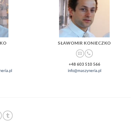
ZKO
SŁAWOMIR KONIECZKO
+48 603 510 566
eria.pl
info@maszyneria.pl