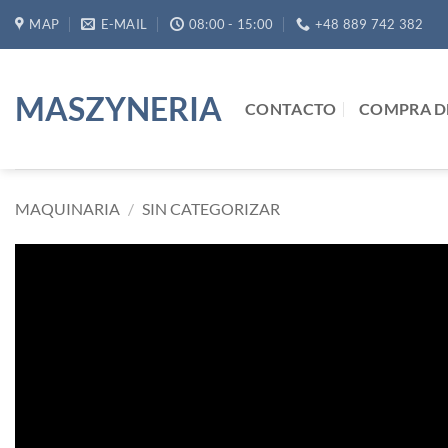
Saltar
MAP
E-MAIL
08:00 - 15:00
+48 889 742 382
al
contenido
MASZYNERIA
CONTACTO
COMPRA D
MAQUINARIA
/
SIN CATEGORIZAR