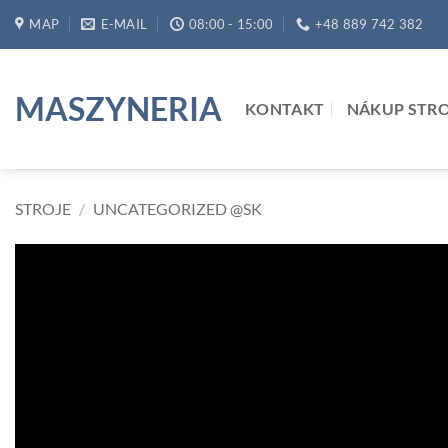
Skip
MAP
E-MAIL
08:00 - 15:00
+48 889 742 382
to
content
MASZYNERIA
KONTAKT
NÁKUP STR
STROJE
/
UNCATEGORIZED @SK