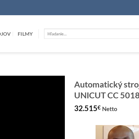
Hľadať:
OJOV
FILMY
Automatický stro
UNICUT CC 501
32.515
€
Netto