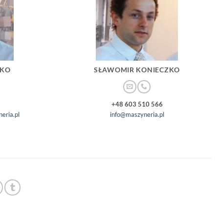
ZKO
SŁAWOMIR KONIECZKO
+48 603 510 566
eria.pl
info@maszyneria.pl