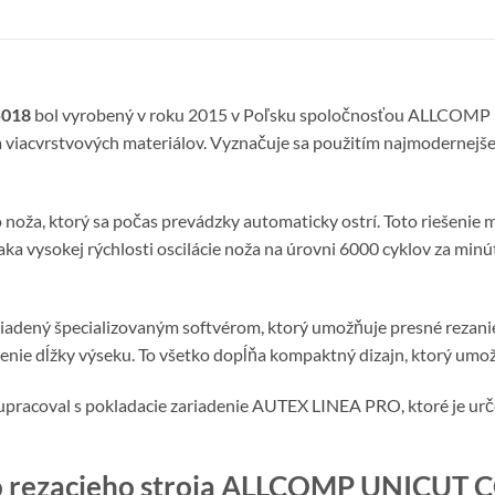
5018
bol vyrobený v roku 2015 v Poľsku spoločnosťou ALLCOMP PO
a viacvrstvových materiálov. Vyznačuje sa použitím najmodernejš
oža, ktorý sa počas prevádzky automaticky ostrí. Toto riešenie 
a vysokej rýchlosti oscilácie noža na úrovni 6000 cyklov za minút
riadený špecializovaným softvérom, ktorý umožňuje presné rezani
rátenie dĺžky výseku. To všetko dopĺňa kompaktný dizajn, ktorý um
olupracoval s pokladacie zariadenie AUTEX LINEA PRO, ktoré je ur
ho rezacieho stroja ALLCOMP UNICUT 