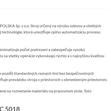
LSKA Sp. z o.o. Stroj určený na výrobu odevov a všetkých
ej technológie, ktorá umožňuje úplnú automatizáciu procesu
minimalizuje počet podrezaní a zabezpečuje vysokú
u sa všetky operácie vykonávajú rýchlo a s najvyššou kvalitou
e pozdĺž štandardných rezných línií bez bezpečnostných
ožňuje prevádzku stroja v priestoroch s obmedzeným priestorom.
čené na rozmetanie materiálu na pracovnom stole. Toto
CC 5018