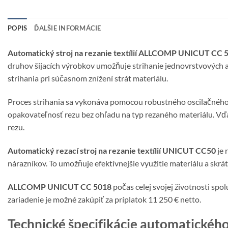
POPIS
ĎALŠIE INFORMÁCIE
Automatický stroj na rezanie textílií ALLCOMP UNICUT CC 
druhov šijacích výrobkov umožňuje strihanie jednovrstvových 
strihania pri súčasnom znížení strát materiálu.
Proces strihania sa vykonáva pomocou robustného oscilačného n
opakovateľnosť rezu bez ohľadu na typ rezaného materiálu. Vďak
rezu.
Automatický rezací stroj na rezanie textílií UNICUT CC50
je 
nárazníkov. To umožňuje efektívnejšie využitie materiálu a sk
ALLCOMP UNICUT CC 5018
počas celej svojej životnosti sp
zariadenie je možné zakúpiť za príplatok 11 250 € netto.
Technické špecifikácie automatické