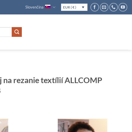
Slovenčina
EUR ( € )
j na rezanie textílií ALLCOMP
8