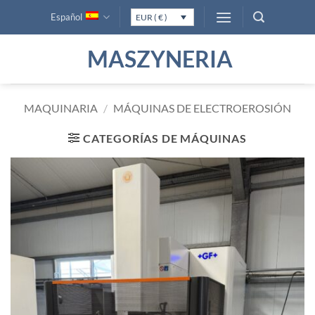
Saltar
Español
EUR ( € )
al
contenido
MASZYNERIA
MAQUINARIA
/
MÁQUINAS DE ELECTROEROSIÓN
CATEGORÍAS DE MÁQUINAS