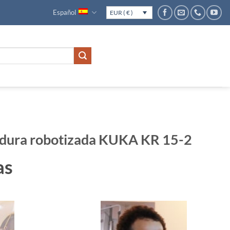
Español
EUR ( € )
adura robotizada KUKA KR 15-2
as