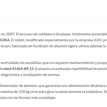
en 2007. El proceso de soldadura de piezas, totalmente automático,
s KUKA
. El robot, modificado especialmente por la empresa IGM, p
l brazo, fabricado en fundición de aleación ligera, ofrece además l
 enchufable sin escobillas, que no requiere mantenimiento y prop
el robot KUKA KR 15-2
alcanza una elevada repetibilidad de posi
agnóstico y localización de averías.
limentador de alambre, que garantiza una alimentación dinámica y
máxima de 250 kg sirve para girar la pieza durante la soldadura. To
iezas con las formas más complejas.