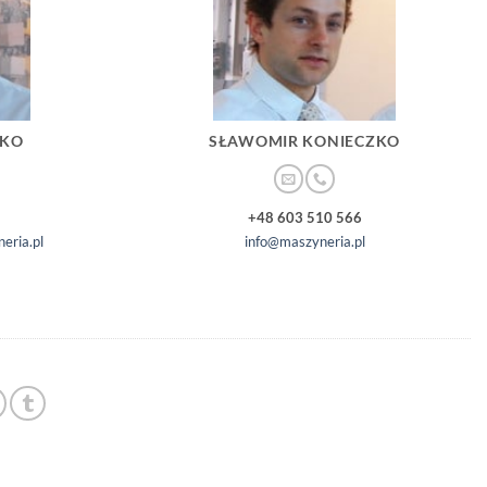
ZKO
SŁAWOMIR KONIECZKO
+48 603 510 566
eria.pl
info@maszyneria.pl