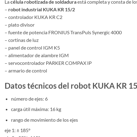
La
célula robotizada de soldadura
está completa y consta de l
–
robot industrial KUKA KR 15/2
– controlador KUKA KR C2
– plato divisor
– fuente de potencia FRONIUS TransPuls Synergic 4000
– cortinas de luz
– panel de control IGM K5
– alimentador de alambre IGM
– servocontrolador PARKER COMPAX IP
– armario de control
Datos técnicos del robot KUKA KR 1
número de ejes: 6
carga útil máxima: 16 kg
rango de movimiento de los ejes
eje 1: ± 185°