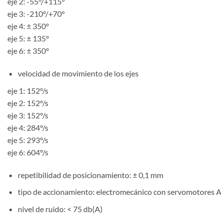
eje 2: -55°/+115°
eje 3: -210°/+70°
eje 4: ± 350°
eje 5: ± 135°
eje 6: ± 350°
velocidad de movimiento de los ejes
eje 1: 152°/s
eje 2: 152°/s
eje 3: 152°/s
eje 4: 284°/s
eje 5: 293°/s
eje 6: 604°/s
repetibilidad de posicionamiento: ± 0,1 mm
tipo de accionamiento: electromecánico con servomotores AC
nivel de ruido: < 75 db(A)