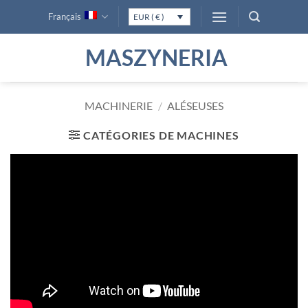
Passer
Français
EUR ( € )
au
contenu
MASZYNERIA
MACHINERIE
/
ALÉSEUSES
CATÉGORIES DE MACHINES