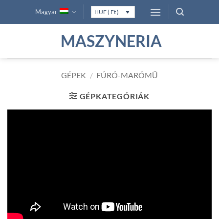
Skip
Magyar
HUF ( Ft )
to
content
MASZYNERIA
GÉPEK
/
FÚRÓ-MARÓMŰ
GÉPKATEGÓRIÁK