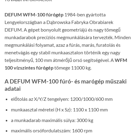
DEFUM WFM-100 fúrógép
1984-ben gyártotta
Lengyelországban a Dąbrowska Fabryka Obrabiarek
DEFUM. A gépet bonyolult geometriájú és nagy tömegű
munkadarabok precíziós megmunkálására tervezték. Minden
megmunkálási folyamat, azaz a fúrás, marás, furatolás és
menetvágás egy stabil munkaasztalon történik egy nagy
teljesítményű, 100 mm átmérőjű orsó segítségével. A
WFM
100 vízszintes fúrógép
tömege 11000 kg.
A DEFUM WFM-100 fúró- és marógép műszaki
adatai
előtolás az X/Y/Z tengelyen: 1200/1000/600 mm
munkaasztal méretei (H x Sz): 1100 x 1100 mm
a munkadarab maximális súlya: 3000 kg
maximális orsófordulatszám: 1600 rpm