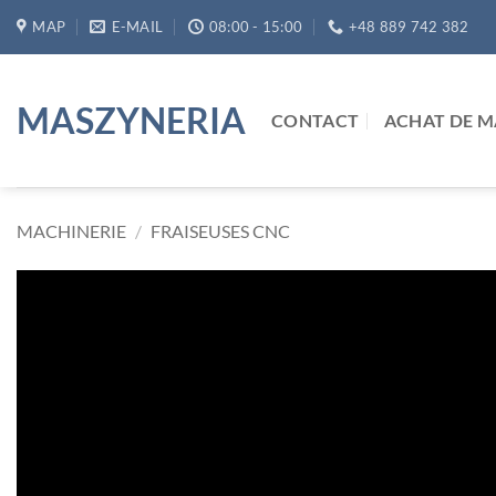
Passer
MAP
E-MAIL
08:00 - 15:00
+48 889 742 382
au
contenu
MASZYNERIA
CONTACT
ACHAT DE M
MACHINERIE
/
FRAISEUSES CNC