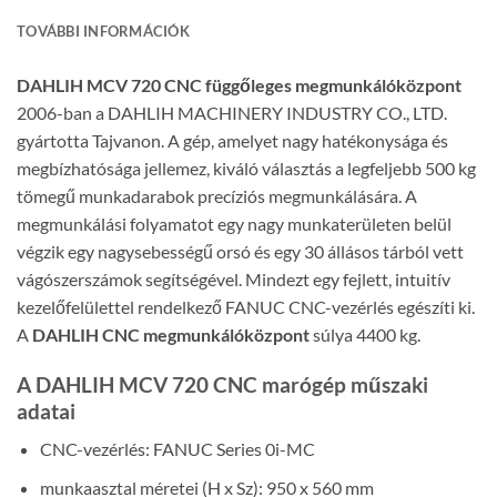
TOVÁBBI INFORMÁCIÓK
DAHLIH MCV 720 CNC függőleges megmunkálóközpont
2006-ban a DAHLIH MACHINERY INDUSTRY CO., LTD.
gyártotta Tajvanon. A gép, amelyet nagy hatékonysága és
megbízhatósága jellemez, kiváló választás a legfeljebb 500 kg
tömegű munkadarabok precíziós megmunkálására. A
megmunkálási folyamatot egy nagy munkaterületen belül
végzik egy nagysebességű orsó és egy 30 állásos tárból vett
vágószerszámok segítségével. Mindezt egy fejlett, intuitív
kezelőfelülettel rendelkező FANUC CNC-vezérlés egészíti ki.
A
DAHLIH CNC megmunkálóközpont
súlya 4400 kg.
A DAHLIH MCV 720 CNC marógép műszaki
adatai
CNC-vezérlés: FANUC Series 0i-MC
munkaasztal méretei (H x Sz): 950 x 560 mm