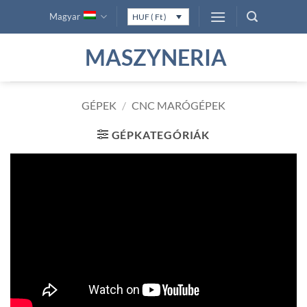
Skip
Magyar
HUF ( Ft )
to
content
MASZYNERIA
GÉPEK
/
CNC MARÓGÉPEK
GÉPKATEGÓRIÁK