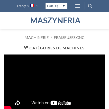
Passer
Français
EUR ( € )
au
contenu
MASZYNERIA
MACHINERIE
/
FRAISEUSES CNC
CATÉGORIES DE MACHINES