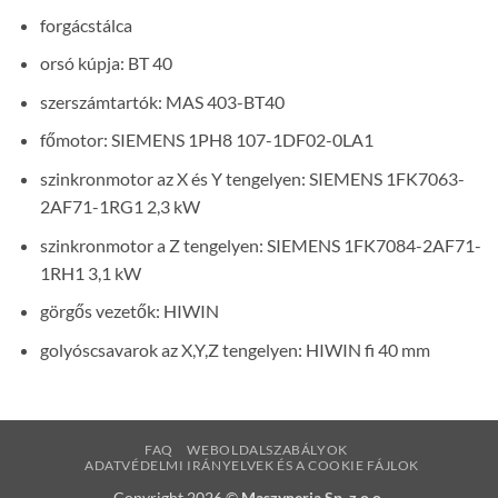
forgácstálca
orsó kúpja: BT 40
szerszámtartók: MAS 403-BT40
főmotor: SIEMENS 1PH8 107-1DF02-0LA1
szinkronmotor az X és Y tengelyen: SIEMENS 1FK7063-
2AF71-1RG1 2,3 kW
szinkronmotor a Z tengelyen: SIEMENS 1FK7084-2AF71-
1RH1 3,1 kW
görgős vezetők: HIWIN
golyóscsavarok az X,Y,Z tengelyen: HIWIN fi 40 mm
FAQ
WEBOLDALSZABÁLYOK
ADATVÉDELMI IRÁNYELVEK ÉS A COOKIE FÁJLOK
Copyright 2026 ©
Maszyneria Sp. z o.o.