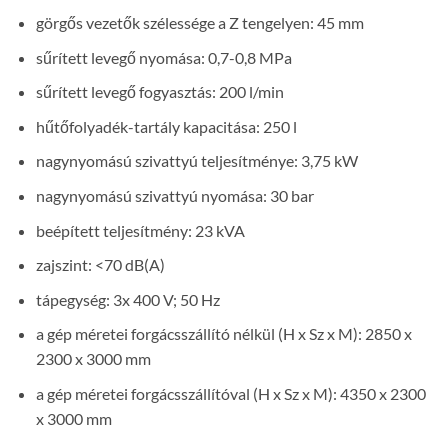
görgős vezetők szélessége a Z tengelyen: 45 mm
sűrített levegő nyomása: 0,7-0,8 MPa
sűrített levegő fogyasztás: 200 l/min
hűtőfolyadék-tartály kapacitása: 250 l
nagynyomású szivattyú teljesítménye: 3,75 kW
nagynyomású szivattyú nyomása: 30 bar
beépített teljesítmény: 23 kVA
zajszint: <70 dB(A)
tápegység: 3x 400 V; 50 Hz
a gép méretei forgácsszállító nélkül (H x Sz x M): 2850 x
2300 x 3000 mm
a gép méretei forgácsszállítóval (H x Sz x M): 4350 x 2300
x 3000 mm