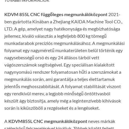
TOVÁBBI INFORMÁCIÓK
KDVM 855L CNC függőleges megmunkálóközpont
2021-
ben gyártotta Kínában a Zhejiang KAIDA Machine Tool CO.,
LTD. A gép, amelyet nagy hatékonysága és megbízhatósága
jellemez, kiváló választás a legfeljebb 800 kg tömegű
munkadarabok precíziós megmunkálásához. A megmunkálási
folyamat egy nagyméretű munkaterületen belül történik egy
nagysebességű orsó és egy 24 állásos tárból vett
vágószerszámok segítségével. Egy speciálisan kialakított
nagynyomású rendszer folyamatosan hűti a szerszámokat a
megmunkálás során, ami garantálja a teljes élettartamuk
jelentős meghosszabbítását. A folyamat stabilitását viszont
egy rendkívül merev, a legjobb minőségű öntöttvasból
készült ágy biztosítja, amely még a legintenzívebb kihívások
során is kiküszöböli a rezgéseket és a lengéseket.
A
KDVM855L CNC megmunkálóközpont
neves márkák
széleskörű felszerelésével kínáljuk. Többek között fejlett