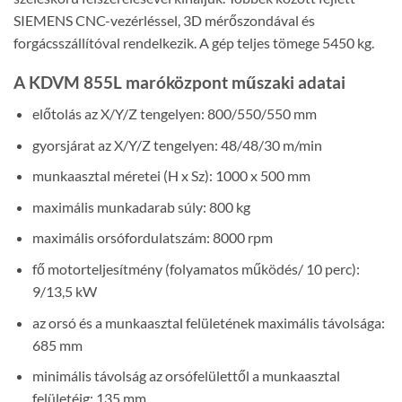
SIEMENS CNC-vezérléssel, 3D mérőszondával és
forgácsszállítóval rendelkezik. A gép teljes tömege 5450 kg.
A KDVM 855L maróközpont műszaki adatai
előtolás az X/Y/Z tengelyen: 800/550/550 mm
gyorsjárat az X/Y/Z tengelyen: 48/48/30 m/min
munkaasztal méretei (H x Sz): 1000 x 500 mm
maximális munkadarab súly: 800 kg
maximális orsófordulatszám: 8000 rpm
fő motorteljesítmény (folyamatos működés/ 10 perc):
9/13,5 kW
az orsó és a munkaasztal felületének maximális távolsága:
685 mm
minimális távolság az orsófelülettől a munkaasztal
felületéig: 135 mm