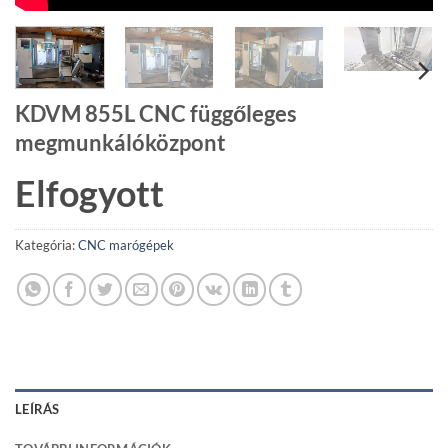
KDVM 855L CNC függőleges
megmunkálóközpont
Elfogyott
Kategória:
CNC marógépek
LEÍRÁS