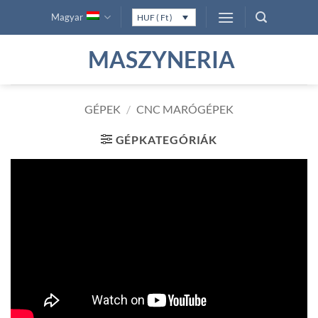
Skip
Magyar
HUF ( Ft )
to
content
MASZYNERIA
GÉPEK
/
CNC MARÓGÉPEK
GÉPKATEGÓRIÁK