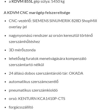
a
KDVM 855L
gép súlya: 5450 kg
A KDVM CNC marógép felszereltsége
CNC-vezérlő: SIEMENS SINUMERIK 828D ShopMill
overlay-jel
nagynyomású rendszer az orsón keresztül történő
szerszámhűtéshez
3D mérőszonda
lehetőség furatok menetvágására kompenzáló
szerszámtartó nélkül
24 állású dobos szerszámtároló tár: OKADA
automatikus szerszámcserélő
pneumatikus szerszámkioldó
orsó: KENTURN KCA1410P-CTS
forgácsszállító