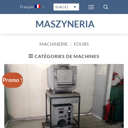
Passer
Français
EUR ( € )
au
contenu
MASZYNERIA
MACHINERIE
/
FOURS
CATÉGORIES DE MACHINES
Promo !