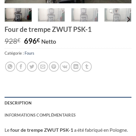
Four de trempe ZWUT PSK-1
Le
Le
928
696
€
€
Netto
prix
prix
Catégorie :
initial
Fours
actuel
était :
est :
928€.
696€.
DESCRIPTION
INFORMATIONS COMPLÉMENTAIRES
Le
four de trempe ZWUT PSK-1
a été fabriqué en Pologne.